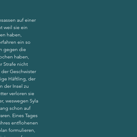
nsassen auf einer 
 weil sie ein 
en haben, 
rfahren ein so 
n gegen die 
rochen haben, 
r Strafe nicht 
r der Geschwister 
ige Häftling, der 
n der Insel zu 
tter verloren sie 
er, weswegen Syla 
lang schon auf 
waren. Eines Tages 
 ihres entflohenen 
lan formulieren, 