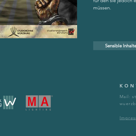
für den sie jedoch 
müssen.
Sensible Inhalt
KON
Mail:
s
wuerzb
Impre