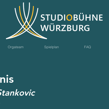
Orgateam
Spielplan
FAQ
nis
Stankovic
r