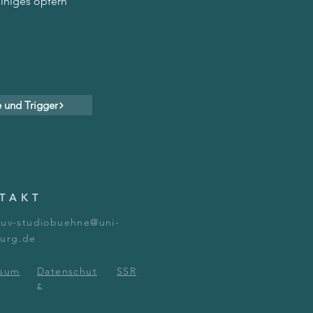
einiges opfern 
e und Trigger
TAKT
tuv-studiobuehne@uni-
urg.de
ssum
Datenschut
SSR
z