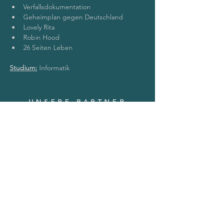
Verfallsdokumentation
Geheimplan gegen Deutschland
Lovely Rita
Robin Hood
26 Seiten Leben
Studium:
 Informatik
UNSERE PARTNER
KONTAKT