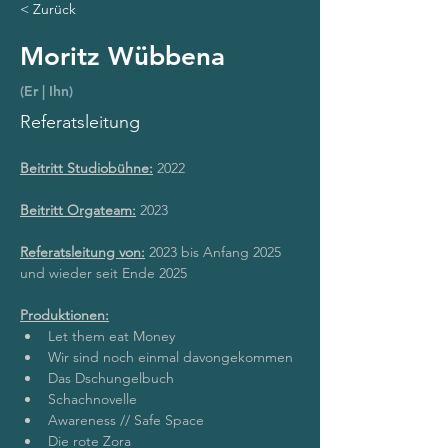
< Zurück
Moritz Wübbena
(Er | Ihn)
Referatsleitung
Beitritt Studiobühne:
 2022
Beitritt Orgateam:
 2023
Referatsleitung von:
 2023 bis Anfang 2025 
und wieder seit Ende 2025
Produktionen:
Let them eat Money
Wir sind noch einmal davongekommen
Das Dschungelbuch
Schachnovelle
Awareness // Safe Space
Die rote Zora